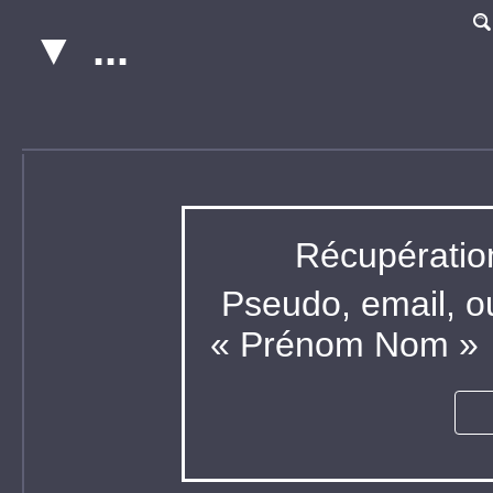
;
Récupératio
Pseudo, email, o
« Prénom Nom »