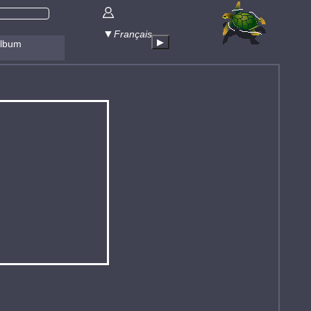
▶
lbum