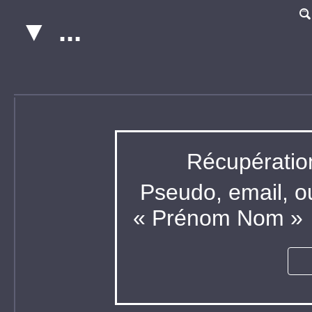
;
Récupératio
Pseudo, email, o
« Prénom Nom »