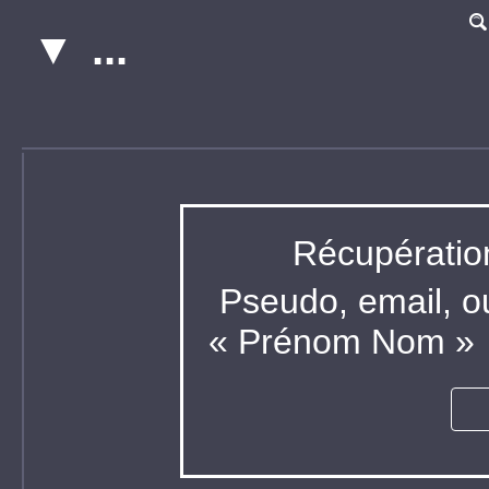
;
Récupératio
Pseudo, email, o
« Prénom Nom »